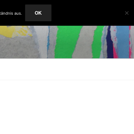
OK
tändnis aus.