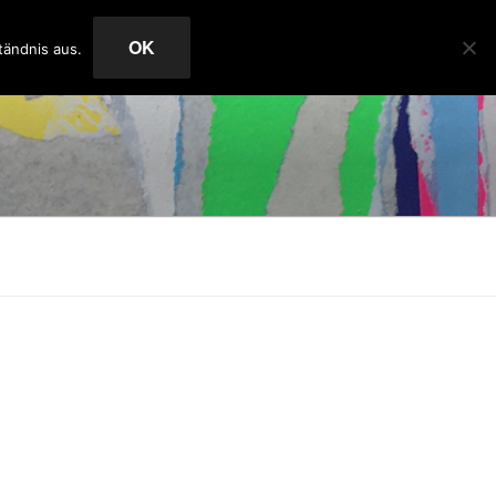
OK
tändnis aus.